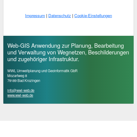
Impressum
|
Datenschutz
|
Cookie-Einstellungen
Web-GIS Anwendung zur Planung, Bearbeitung
und Verwaltung von Wegnetzen, Beschilderungen
und zugehöriger Infrastruktur.
WWL Umweltplanung und Geoinformatik GbR
Mozartweg 8
79189 Bad Krozingen
info@wwl-web.de
www.wwl-web.de